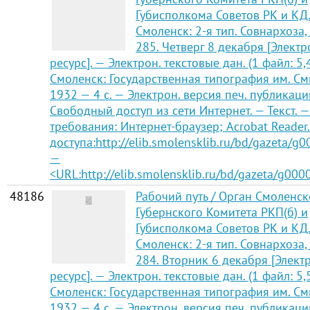
Губисполкома Советов РК и КД
Смоленск: 2-я тип. Совнархоза,
285. Четверг 8 декабря [Элект
ресурс]. — Электрон. текстовые дан. (1 файл: 5,
Смоленск: Государственная типография им. См
1932 — 4 с. — Электрон. версия печ. публикаци
Свободный доступ из сети Интернет. — Текст. —
требования: Интернет-браузер; Acrobat Reader
доступа:http://elib.smolensklib.ru/bd/gazeta/g
—
<URL:http://elib.smolensklib.ru/bd/gazeta/g000
48186
Рабочий путь / Орган Смоленск
Губернского Комитета РКП(б) и
Губисполкома Советов РК и КД
Смоленск: 2-я тип. Совнархоза,
284. Вторник 6 декабря [Элек
ресурс]. — Электрон. текстовые дан. (1 файл: 5,
Смоленск: Государственная типография им. См
1932 — 4 с. — Электрон. версия печ. публикаци