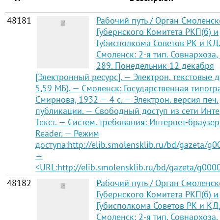
48181
Рабочий путь / Орган Смоленск
Губернского Комитета РКП(б) и
Губисполкома Советов РК и КД
Смоленск: 2-я тип. Совнархоза,
289. Понедельник 12 декабря
[Электронный ресурс]. — Электрон. текстовые д
5,59 МБ). — Смоленск: Государственная типогр
Смирнова, 1932 — 4 с. — Электрон. версия печ.
публикации. — Свободный доступ из сети Инте
Текст. — Систем. требования: Интернет-браузер
Reader. — Режим
доступа:http://elib.smolensklib.ru/bd/gazeta/g
—
<URL:http://elib.smolensklib.ru/bd/gazeta/g000
48182
Рабочий путь / Орган Смоленск
Губернского Комитета РКП(б) и
Губисполкома Советов РК и КД
Смоленск: 2-я тип. Совнархоза,