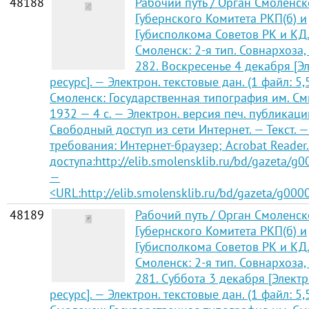
48188
Рабочий путь / Орган Смоленск
Губернского Комитета РКП(б) и
Губисполкома Советов РК и КД
Смоленск: 2-я тип. Совнархоза,
282. Воскресенье 4 декабря [
ресурс]. — Электрон. текстовые дан. (1 файл: 5,
Смоленск: Государственная типография им. См
1932 — 4 с. — Электрон. версия печ. публикаци
Свободный доступ из сети Интернет. — Текст. —
требования: Интернет-браузер; Acrobat Reader
доступа:http://elib.smolensklib.ru/bd/gazeta/g
—
<URL:http://elib.smolensklib.ru/bd/gazeta/g000
48189
Рабочий путь / Орган Смоленск
Губернского Комитета РКП(б) и
Губисполкома Советов РК и КД
Смоленск: 2-я тип. Совнархоза,
281. Суббота 3 декабря [Элект
ресурс]. — Электрон. текстовые дан. (1 файл: 5,