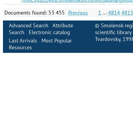
Documents found: 53 455
Previous
1
...
4814
481
Advanced Search
Attribute
©
Smolensk regi
Search
Electronic сatalog
scientific librar
Tvardovsky
, 199
Last Arrivals
Most Popular
Resources