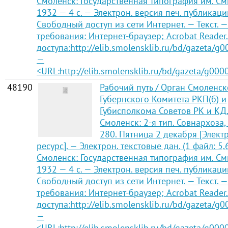
Смоленск: Государственная типография им. См
1932 — 4 с. — Электрон. версия печ. публикаци
Свободный доступ из сети Интернет. — Текст. —
требования: Интернет-браузер; Acrobat Reader
доступа:http://elib.smolensklib.ru/bd/gazeta/g
—
<URL:http://elib.smolensklib.ru/bd/gazeta/g000
48190
Рабочий путь / Орган Смоленск
Губернского Комитета РКП(б) и
Губисполкома Советов РК и КД
Смоленск: 2-я тип. Совнархоза,
280. Пятница 2 декабря [Элек
ресурс]. — Электрон. текстовые дан. (1 файл: 5,
Смоленск: Государственная типография им. См
1932 — 4 с. — Электрон. версия печ. публикаци
Свободный доступ из сети Интернет. — Текст. —
требования: Интернет-браузер; Acrobat Reader
доступа:http://elib.smolensklib.ru/bd/gazeta/g
—
<URL:http://elib.smolensklib.ru/bd/gazeta/g000