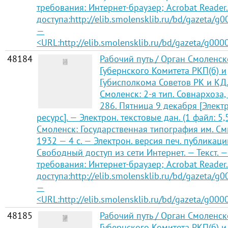
требования: Интернет-браузер; Acrobat Reader
доступа:http://elib.smolensklib.ru/bd/gazeta/g
—
<URL:http://elib.smolensklib.ru/bd/gazeta/g000
48184
Рабочий путь / Орган Смоленск
Губернского Комитета РКП(б) и
Губисполкома Советов РК и КД
Смоленск: 2-я тип. Совнархоза,
286. Пятница 9 декабря [Элек
ресурс]. — Электрон. текстовые дан. (1 файл: 5,
Смоленск: Государственная типография им. См
1932 — 4 с. — Электрон. версия печ. публикаци
Свободный доступ из сети Интернет. — Текст. —
требования: Интернет-браузер; Acrobat Reader
доступа:http://elib.smolensklib.ru/bd/gazeta/g
—
<URL:http://elib.smolensklib.ru/bd/gazeta/g000
48185
Рабочий путь / Орган Смоленск
Губернского Комитета РКП(б) и