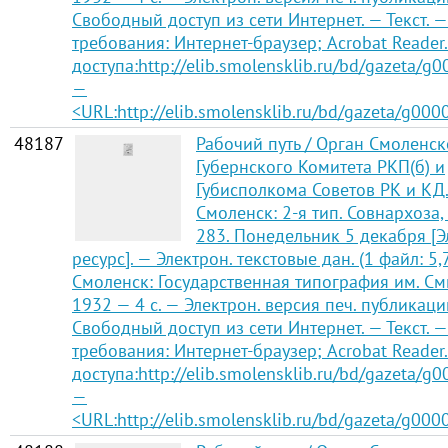
Свободный доступ из сети Интернет. — Текст. —
требования: Интернет-браузер; Acrobat Reader
доступа:http://elib.smolensklib.ru/bd/gazeta/g
—
<URL:http://elib.smolensklib.ru/bd/gazeta/g000
48187
Рабочий путь / Орган Смоленск
Губернского Комитета РКП(б) и
Губисполкома Советов РК и КД
Смоленск: 2-я тип. Совнархоза,
283. Понедельник 5 декабря [
ресурс]. — Электрон. текстовые дан. (1 файл: 5,
Смоленск: Государственная типография им. См
1932 — 4 с. — Электрон. версия печ. публикаци
Свободный доступ из сети Интернет. — Текст. —
требования: Интернет-браузер; Acrobat Reader
доступа:http://elib.smolensklib.ru/bd/gazeta/g0
—
<URL:http://elib.smolensklib.ru/bd/gazeta/g000