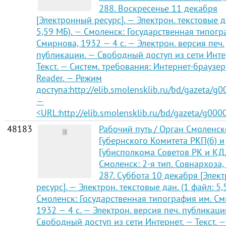
288. Воскресенье 11 декабря
[Электронный ресурс]. — Электрон. текстовые д
5,59 МБ). — Смоленск: Государственная типогр
Смирнова, 1932 — 4 с. — Электрон. версия печ.
публикации. — Свободный доступ из сети Инте
Текст. — Систем. требования: Интернет-браузер
Reader. — Режим
доступа:http://elib.smolensklib.ru/bd/gazeta/g
—
<URL:http://elib.smolensklib.ru/bd/gazeta/g000
48183
Рабочий путь / Орган Смоленск
Губернского Комитета РКП(б) и
Губисполкома Советов РК и КД
Смоленск: 2-я тип. Совнархоза,
287. Суббота 10 декабря [Элек
ресурс]. — Электрон. текстовые дан. (1 файл: 5,
Смоленск: Государственная типография им. См
1932 — 4 с. — Электрон. версия печ. публикаци
Свободный доступ из сети Интернет. — Текст. —