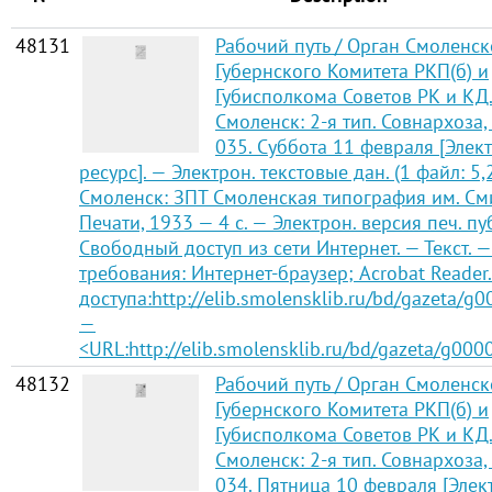
48131
Рабочий путь / Орган Смоленск
Губернского Комитета РКП(б) и
Губисполкома Советов РК и КД
Смоленск: 2-я тип. Совнархоза,
035. Суббота 11 февраля [Эле
ресурс]. — Электрон. текстовые дан. (1 файл: 5,
Смоленск: ЗПТ Смоленская типография им. См
Печати, 1933 — 4 с. — Электрон. версия печ. п
Свободный доступ из сети Интернет. — Текст. —
требования: Интернет-браузер; Acrobat Reader
доступа:http://elib.smolensklib.ru/bd/gazeta/g
—
<URL:http://elib.smolensklib.ru/bd/gazeta/g000
48132
Рабочий путь / Орган Смоленск
Губернского Комитета РКП(б) и
Губисполкома Советов РК и КД
Смоленск: 2-я тип. Совнархоза,
034. Пятница 10 февраля [Эле