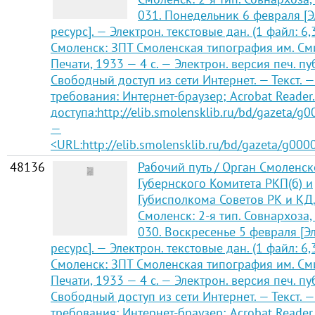
031. Понедельник 6 февраля [
ресурс]. — Электрон. текстовые дан. (1 файл: 6,
Смоленск: ЗПТ Смоленская типография им. См
Печати, 1933 — 4 с. — Электрон. версия печ. п
Свободный доступ из сети Интернет. — Текст. —
требования: Интернет-браузер; Acrobat Reader
доступа:http://elib.smolensklib.ru/bd/gazeta/g
—
<URL:http://elib.smolensklib.ru/bd/gazeta/g000
48136
Рабочий путь / Орган Смоленск
Губернского Комитета РКП(б) и
Губисполкома Советов РК и КД
Смоленск: 2-я тип. Совнархоза,
030. Воскресенье 5 февраля [
ресурс]. — Электрон. текстовые дан. (1 файл: 6,
Смоленск: ЗПТ Смоленская типография им. См
Печати, 1933 — 4 с. — Электрон. версия печ. п
Свободный доступ из сети Интернет. — Текст. —
требования: Интернет-браузер; Acrobat Reader