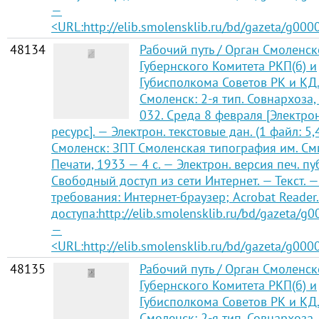
—
<URL:http://elib.smolensklib.ru/bd/gazeta/g000
48134
Рабочий путь / Орган Смоленск
Губернского Комитета РКП(б) и
Губисполкома Советов РК и КД
Смоленск: 2-я тип. Совнархоза,
032. Среда 8 февраля [Электр
ресурс]. — Электрон. текстовые дан. (1 файл: 5,
Смоленск: ЗПТ Смоленская типография им. См
Печати, 1933 — 4 с. — Электрон. версия печ. п
Свободный доступ из сети Интернет. — Текст. —
требования: Интернет-браузер; Acrobat Reader
доступа:http://elib.smolensklib.ru/bd/gazeta/g
—
<URL:http://elib.smolensklib.ru/bd/gazeta/g000
48135
Рабочий путь / Орган Смоленск
Губернского Комитета РКП(б) и
Губисполкома Советов РК и КД
Смоленск: 2-я тип. Совнархоза,