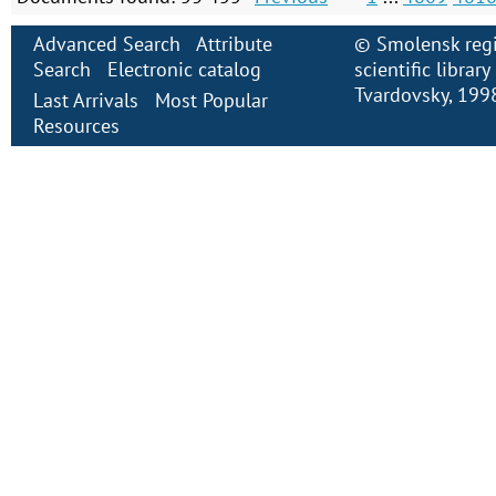
Advanced Search
Attribute
©
Smolensk regi
Search
Electronic сatalog
scientific librar
Tvardovsky
, 199
Last Arrivals
Most Popular
Resources