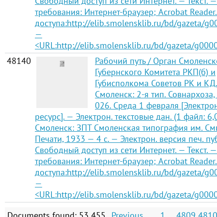
Свободный доступ из сети Интернет. — Текст. —
требования: Интернет-браузер; Acrobat Reader
доступа:http://elib.smolensklib.ru/bd/gazeta/g
—
<URL:http://elib.smolensklib.ru/bd/gazeta/g000
48140
Рабочий путь / Орган Смоленск
Губернского Комитета РКП(б) и
Губисполкома Советов РК и КД
Смоленск: 2-я тип. Совнархоза,
026. Среда 1 февраля [Электр
ресурс]. — Электрон. текстовые дан. (1 файл: 6,
Смоленск: ЗПТ Смоленская типография им. См
Печати, 1933 — 4 с. — Электрон. версия печ. п
Свободный доступ из сети Интернет. — Текст. —
требования: Интернет-браузер; Acrobat Reader
доступа:http://elib.smolensklib.ru/bd/gazeta/g
—
<URL:http://elib.smolensklib.ru/bd/gazeta/g000
Documents found: 53 455
Previous
1
...
4809
481