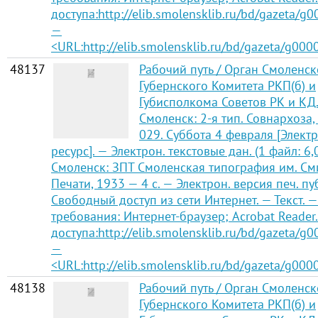
доступа:http://elib.smolensklib.ru/bd/gazeta/g
—
<URL:http://elib.smolensklib.ru/bd/gazeta/g000
48137
Рабочий путь / Орган Смоленск
Губернского Комитета РКП(б) и
Губисполкома Советов РК и КД
Смоленск: 2-я тип. Совнархоза,
029. Суббота 4 февраля [Элект
ресурс]. — Электрон. текстовые дан. (1 файл: 6,
Смоленск: ЗПТ Смоленская типография им. См
Печати, 1933 — 4 с. — Электрон. версия печ. п
Свободный доступ из сети Интернет. — Текст. —
требования: Интернет-браузер; Acrobat Reader
доступа:http://elib.smolensklib.ru/bd/gazeta/g0
—
<URL:http://elib.smolensklib.ru/bd/gazeta/g000
48138
Рабочий путь / Орган Смоленск
Губернского Комитета РКП(б) и