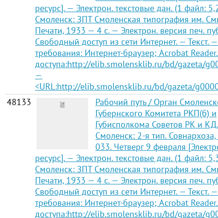
ресурс]. — Электрон. текстовые дан. (1 файл: 5,
Смоленск: ЗПТ Смоленская типография им. См
Печати, 1933 — 4 с. — Электрон. версия печ. п
Свободный доступ из сети Интернет. — Текст. —
требования: Интернет-браузер; Acrobat Reader
доступа:http://elib.smolensklib.ru/bd/gazeta/g
—
<URL:http://elib.smolensklib.ru/bd/gazeta/g000
48133
Рабочий путь / Орган Смоленск
Губернского Комитета РКП(б) и
Губисполкома Советов РК и КД
Смоленск: 2-я тип. Совнархоза,
033. Четверг 9 февраля [Элект
ресурс]. — Электрон. текстовые дан. (1 файл: 5,
Смоленск: ЗПТ Смоленская типография им. См
Печати, 1933 — 4 с. — Электрон. версия печ. п
Свободный доступ из сети Интернет. — Текст. —
требования: Интернет-браузер; Acrobat Reader
доступа:http://elib.smolensklib.ru/bd/gazeta/g