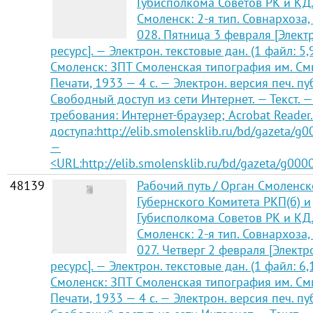
Губисполкома Советов РК и КД
Смоленск: 2-я тип. Совнархоза,
028. Пятница 3 февраля [Элек
ресурс]. — Электрон. текстовые дан. (1 файл: 5,
Смоленск: ЗПТ Смоленская типография им. См
Печати, 1933 — 4 с. — Электрон. версия печ. п
Свободный доступ из сети Интернет. — Текст. —
требования: Интернет-браузер; Acrobat Reader
доступа:http://elib.smolensklib.ru/bd/gazeta/g
—
<URL:http://elib.smolensklib.ru/bd/gazeta/g000
48139
Рабочий путь / Орган Смоленск
Губернского Комитета РКП(б) и
Губисполкома Советов РК и КД
Смоленск: 2-я тип. Совнархоза,
027. Четверг 2 февраля [Элект
ресурс]. — Электрон. текстовые дан. (1 файл: 6,
Смоленск: ЗПТ Смоленская типография им. См
Печати, 1933 — 4 с. — Электрон. версия печ. п