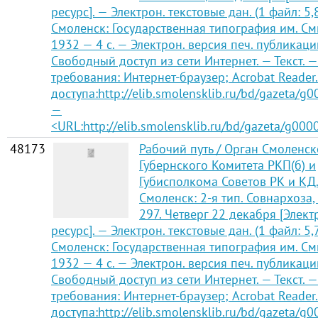
ресурс]. — Электрон. текстовые дан. (1 файл: 5,
Смоленск: Государственная типография им. См
1932 — 4 с. — Электрон. версия печ. публикаци
Свободный доступ из сети Интернет. — Текст. —
требования: Интернет-браузер; Acrobat Reader
доступа:http://elib.smolensklib.ru/bd/gazeta/g
—
<URL:http://elib.smolensklib.ru/bd/gazeta/g000
48173
Рабочий путь / Орган Смоленск
Губернского Комитета РКП(б) и
Губисполкома Советов РК и КД
Смоленск: 2-я тип. Совнархоза,
297. Четверг 22 декабря [Элек
ресурс]. — Электрон. текстовые дан. (1 файл: 5,
Смоленск: Государственная типография им. См
1932 — 4 с. — Электрон. версия печ. публикаци
Свободный доступ из сети Интернет. — Текст. —
требования: Интернет-браузер; Acrobat Reader
доступа:http://elib.smolensklib.ru/bd/gazeta/g