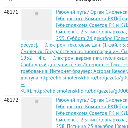
48171
Рабочий путь / Орган Смоленск
Губернского Комитета РКП(б) и
Губисполкома Советов РК и КД
Смоленск: 2-я тип. Совнархоза,
299. Суббота 24 декабря [Эле
ресурс]. — Электрон. текстовые дан. (1 файл: 5,
Смоленск: Государственная типография им. См
1932 — 4 с. — Электрон. версия печ. публикаци
Свободный доступ из сети Интернет. — Текст. —
требования: Интернет-браузер; Acrobat Reader
доступа:http://elib.smolensklib.ru/bd/gazeta/g
—
<URL:http://elib.smolensklib.ru/bd/gazeta/g000
48172
Рабочий путь / Орган Смоленск
Губернского Комитета РКП(б) и
Губисполкома Советов РК и КД
Смоленск: 2-я тип. Совнархоза,
298. Пятница 23 декабря [Эле