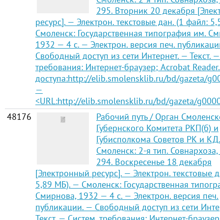
295. Вторник 20 декабря [Эле
ресурс]. — Электрон. текстовые дан. (1 файл: 5,
Смоленск: Государственная типография им. См
1932 — 4 с. — Электрон. версия печ. публикаци
Свободный доступ из сети Интернет. — Текст. —
требования: Интернет-браузер; Acrobat Reader
доступа:http://elib.smolensklib.ru/bd/gazeta/g
—
<URL:http://elib.smolensklib.ru/bd/gazeta/g000
48176
Рабочий путь / Орган Смоленск
Губернского Комитета РКП(б) и
Губисполкома Советов РК и КД
Смоленск: 2-я тип. Совнархоза,
294. Воскресенье 18 декабря
[Электронный ресурс]. — Электрон. текстовые д
5,89 МБ). — Смоленск: Государственная типогр
Смирнова, 1932 — 4 с. — Электрон. версия печ.
публикации. — Свободный доступ из сети Инте
Текст. — Систем. требования: Интернет-браузер