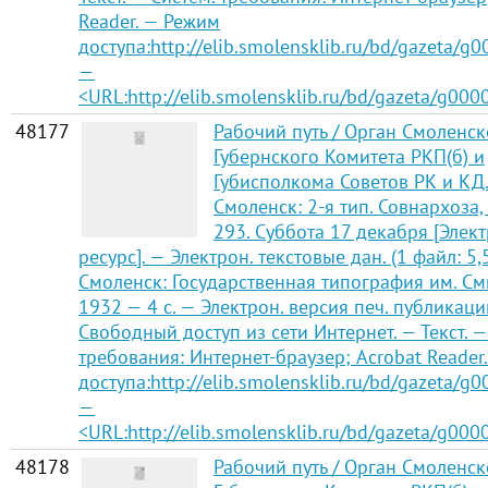
Reader. — Режим
доступа:http://elib.smolensklib.ru/bd/gazeta/g
—
<URL:http://elib.smolensklib.ru/bd/gazeta/g000
48177
Рабочий путь / Орган Смоленск
Губернского Комитета РКП(б) и
Губисполкома Советов РК и КД
Смоленск: 2-я тип. Совнархоза,
293. Суббота 17 декабря [Элек
ресурс]. — Электрон. текстовые дан. (1 файл: 5,
Смоленск: Государственная типография им. См
1932 — 4 с. — Электрон. версия печ. публикаци
Свободный доступ из сети Интернет. — Текст. —
требования: Интернет-браузер; Acrobat Reader
доступа:http://elib.smolensklib.ru/bd/gazeta/g0
—
<URL:http://elib.smolensklib.ru/bd/gazeta/g000
48178
Рабочий путь / Орган Смоленск