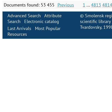
Documents found: 53 455
Previous
1
...
4813
481
Advanced Search
Attribute
©
Smolensk regi
Search
Electronic сatalog
scientific librar
Tvardovsky
, 199
Last Arrivals
Most Popular
Resources