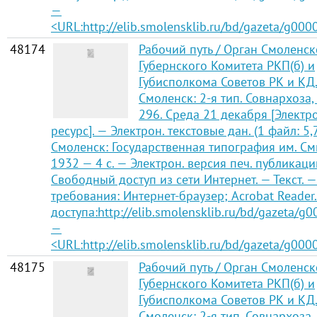
—
<URL:http://elib.smolensklib.ru/bd/gazeta/g000
48174
Рабочий путь / Орган Смоленск
Губернского Комитета РКП(б) и
Губисполкома Советов РК и КД
Смоленск: 2-я тип. Совнархоза,
296. Среда 21 декабря [Элект
ресурс]. — Электрон. текстовые дан. (1 файл: 5,
Смоленск: Государственная типография им. См
1932 — 4 с. — Электрон. версия печ. публикаци
Свободный доступ из сети Интернет. — Текст. —
требования: Интернет-браузер; Acrobat Reader
доступа:http://elib.smolensklib.ru/bd/gazeta/g
—
<URL:http://elib.smolensklib.ru/bd/gazeta/g000
48175
Рабочий путь / Орган Смоленск
Губернского Комитета РКП(б) и
Губисполкома Советов РК и КД
Смоленск: 2-я тип. Совнархоза,