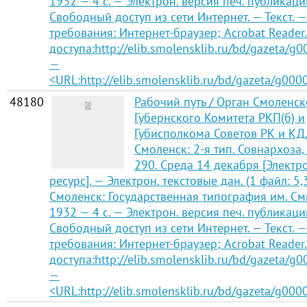
1932 — 4 с. — Электрон. версия печ. публикаци
Свободный доступ из сети Интернет. — Текст. —
требования: Интернет-браузер; Acrobat Reader
доступа:http://elib.smolensklib.ru/bd/gazeta/g
—
<URL:http://elib.smolensklib.ru/bd/gazeta/g000
48180
Рабочий путь / Орган Смоленск
Губернского Комитета РКП(б) и
Губисполкома Советов РК и КД
Смоленск: 2-я тип. Совнархоза,
290. Среда 14 декабря [Элект
ресурс]. — Электрон. текстовые дан. (1 файл: 5,
Смоленск: Государственная типография им. См
1932 — 4 с. — Электрон. версия печ. публикаци
Свободный доступ из сети Интернет. — Текст. —
требования: Интернет-браузер; Acrobat Reader
доступа:http://elib.smolensklib.ru/bd/gazeta/g
—
<URL:http://elib.smolensklib.ru/bd/gazeta/g000