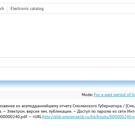
rch
Electronic сatalog
Mode:
For a past period of t
ение ко всеподданнейшему отчету Смоленского Губернатора / [Смоленск
ана. — Электрон. версия печ. публикации. — Доступ по паролю из сети Ин
/000000240.pdf. — <URL:
http://elib.smolensklib.ru/bd/books/000000240.p