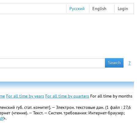
Русский
English
Login
?
ime
For all time by years
For all time by quarters
For all time by months
ий губ. стат. комитет]. — Электрон. текстовые дан. (1 файл : 27,6
тернет (чтение). — Текст. — Систем. требования: Интернет-браузер;
df
>.