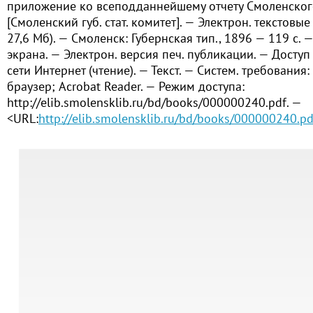
приложение ко всеподданнейшему отчету Смоленского
[Смоленский губ. стат. комитет]. — Электрон. текстовые 
27,6 Мб). — Смоленск: Губернская тип., 1896 — 119 с. — 
экрана. — Электрон. версия печ. публикации. — Досту
сети Интернет (чтение). — Текст. — Систем. требования:
браузер; Acrobat Reader. — Режим доступа:
http://elib.smolensklib.ru/bd/books/000000240.pdf. —
<URL:
http://elib.smolensklib.ru/bd/books/000000240.pd