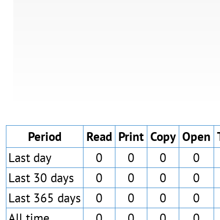
Period
Read
Print
Copy
Open
Last day
0
0
0
0
Last 30 days
0
0
0
0
Last 365 days
0
0
0
0
All time
0
0
0
0