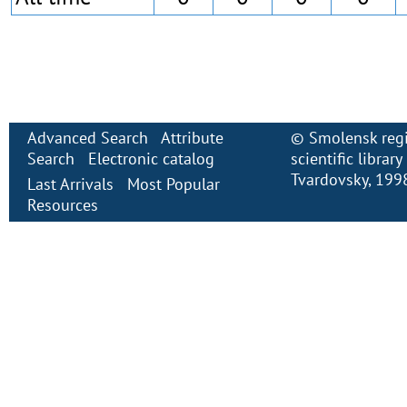
Advanced Search
Attribute
©
Smolensk regi
Search
Electronic сatalog
scientific librar
Tvardovsky
, 199
Last Arrivals
Most Popular
Resources