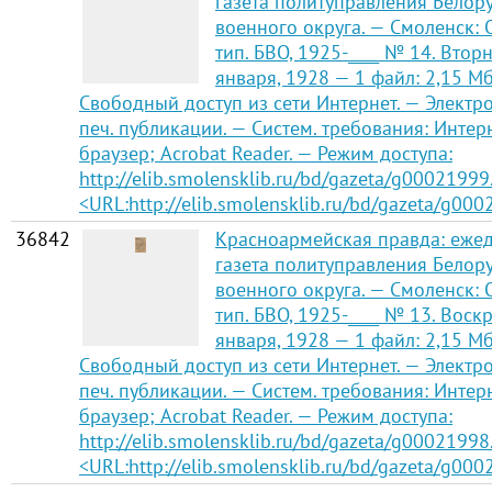
газета политуправления Белор
военного округа. — Смоленск:
тип. БВО, 1925-____ № 14. Вторн
января, 1928 — 1 файл: 2,15 Мб 
Свободный доступ из сети Интернет. — Электро
печ. публикации. — Систем. требования: Интер
браузер; Acrobat Reader. — Режим доступа:
http://elib.smolensklib.ru/bd/gazeta/g00021999
<URL:http://elib.smolensklib.ru/bd/gazeta/g000
36842
Красноармейская правда: еже
газета политуправления Белор
военного округа. — Смоленск:
тип. БВО, 1925-____ № 13. Воск
января, 1928 — 1 файл: 2,15 Мб 
Свободный доступ из сети Интернет. — Электро
печ. публикации. — Систем. требования: Интер
браузер; Acrobat Reader. — Режим доступа:
http://elib.smolensklib.ru/bd/gazeta/g00021998
<URL:http://elib.smolensklib.ru/bd/gazeta/g000