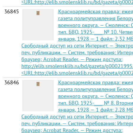
<URL:http://elib.smolensklib.ru/bd/gazeta/g000
36845
Красноармейская правда: еже
газета политуправления Белор
военного округа. — Смоленск:
тип. БВО, 1925-____ № 10. Четве
января, 1928 — 1 файл: 2,32 Мб 
Свободный доступ из сети Интернет. — Электро
печ. публикации. — Систем. требования: Интер
браузер; Acrobat Reader. — Режим доступа:
http://elib.smolensklib.ru/bd/gazeta/g00021995
<URL:http://elib.smolensklib.ru/bd/gazeta/g000
36846
Красноармейская правда: еже
газета политуправления Белор
военного округа. — Смоленск:
тип. БВО, 1925-____ № 8. Вторни
января, 1928 — 1 файл: 2,28 Мб 
Свободный доступ из сети Интернет. — Электро
печ. публикации. — Систем. требования: Интер
браузер; Acrobat Reader. — Режим доступа: