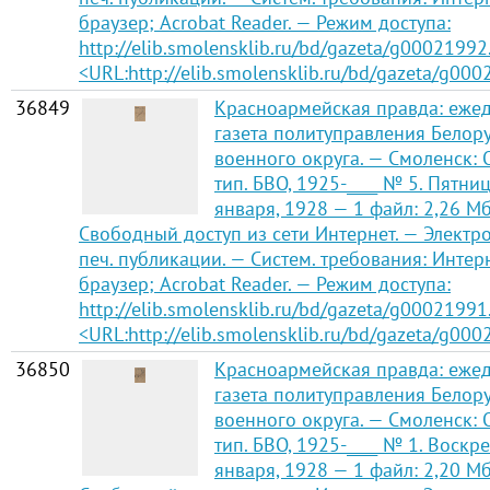
браузер; Acrobat Reader. — Режим доступа:
http://elib.smolensklib.ru/bd/gazeta/g00021992
<URL:http://elib.smolensklib.ru/bd/gazeta/g000
36849
Красноармейская правда: еже
газета политуправления Белор
военного округа. — Смоленск:
тип. БВО, 1925-____ № 5. Пятниц
января, 1928 — 1 файл: 2,26 Мб 
Свободный доступ из сети Интернет. — Электро
печ. публикации. — Систем. требования: Интер
браузер; Acrobat Reader. — Режим доступа:
http://elib.smolensklib.ru/bd/gazeta/g00021991
<URL:http://elib.smolensklib.ru/bd/gazeta/g000
36850
Красноармейская правда: еже
газета политуправления Белор
военного округа. — Смоленск:
тип. БВО, 1925-____ № 1. Воскре
января, 1928 — 1 файл: 2,20 Мб 