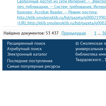
Свободный доступ из сети Интернет. — Электро
печ. публикации. — Систем. требования: Интер
браузер; Acrobat Reader. — Режим доступа:
http://elib.smolensklib.ru/bd/gazeta/g00021990
<URL:http://elib.smolensklib.ru/bd/gazeta/g000
Найдено документов: 53 437
Предыдущая
1
...
3
Расширенный поиск
©
Смоленская о
Атрибутный поиск
универсальная 
Электронный каталог
библиотека имен
Твардовского
,
Последние поступления
Самые популярные ресурсы