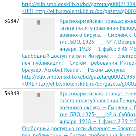
http://elib.smolensklib.ru/bd/gazeta/g00021994
<URL:http://elib.smolensklib.ru/bd/gazeta/g000
36847
Красноармейская правда: еже
газета политуправления Белор
военного округа. — Смоленск:
тип. БВО, 1925-____ № 7. Воскре
января, 1928 — 1 файл: 3,48 Мб 
Свободный доступ из сети Интернет. — Электро
печ. публикации. — Систем. требования: Интер
браузер; Acrobat Reader. — Режим доступа:
http://elib.smolensklib.ru/bd/gazeta/g00021993
<URL:http://elib.smolensklib.ru/bd/gazeta/g000
36848
Красноармейская правда: еже
газета политуправления Белор
военного округа. — Смоленск:
тип. БВО, 1925-____ № 6. Суббот
января, 1928 — 1 файл: 2,29 Мб 
Свободный доступ из сети Интернет. — Электро
печ. публикации. — Систем. требования: Интер