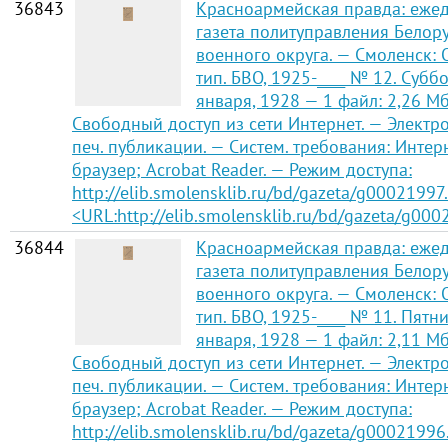
36843
Красноармейская правда: еже
газета политуправления Белор
военного округа. — Смоленск:
тип. БВО, 1925-____ № 12. Суббо
января, 1928 — 1 файл: 2,26 Мб 
Свободный доступ из сети Интернет. — Электро
печ. публикации. — Систем. требования: Интер
браузер; Acrobat Reader. — Режим доступа:
http://elib.smolensklib.ru/bd/gazeta/g00021997.
<URL:http://elib.smolensklib.ru/bd/gazeta/g000
36844
Красноармейская правда: еже
газета политуправления Белор
военного округа. — Смоленск:
тип. БВО, 1925-____ № 11. Пятни
января, 1928 — 1 файл: 2,11 Мб 
Свободный доступ из сети Интернет. — Электро
печ. публикации. — Систем. требования: Интер
браузер; Acrobat Reader. — Режим доступа:
http://elib.smolensklib.ru/bd/gazeta/g00021996