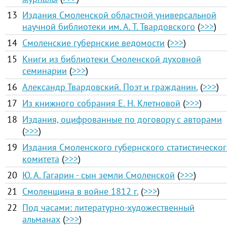
13
Издания Смоленской областной универсальной
научной библиотеки им. А. Т. Твардовского
(
>>>
)
14
Смоленские губернские ведомости
(
>>>
)
15
Книги из библиотеки Смоленской духовной
семинарии
(
>>>
)
16
Александр Твардовский. Поэт и гражданин.
(
>>>
)
17
Из книжного собрания Е. Н. Клетновой
(
>>>
)
18
Издания, оцифрованные по договору с авторами
(
>>>
)
19
Издания Смоленского губернского статистическо
комитета
(
>>>
)
20
Ю. А. Гагарин - сын земли Смоленской
(
>>>
)
21
Смоленщина в войне 1812 г.
(
>>>
)
22
Под часами: литературно-художественный
альманах
(
>>>
)