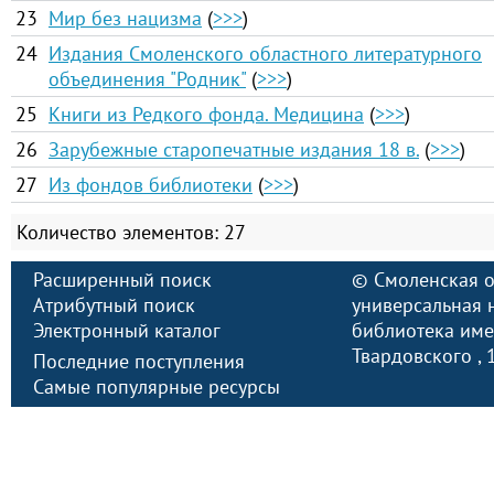
23
Мир без нацизма
(
>>>
)
24
Издания Смоленского областного литературного
объединения "Родник"
(
>>>
)
25
Книги из Редкого фонда. Медицина
(
>>>
)
26
Зарубежные старопечатные издания 18 в.
(
>>>
)
27
Из фондов библиотеки
(
>>>
)
Количество элементов: 27
Расширенный поиск
©
Смоленская о
Атрибутный поиск
универсальная 
Электронный каталог
библиотека имен
Твардовского
,
Последние поступления
Самые популярные ресурсы