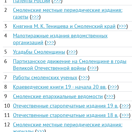
1
Патенты России
(
>>>
)
2
Смоленские местные периодические издания:
газеты
(
>>>
)
3
Княгиня М. К. Тенишева и Смоленский край
(
>>>
)
4
Малотиражные издания ведомственных
организаций
(
>>>
)
5
Усадьбы Смоленщины
(
>>>
)
6
Партизанское движение на Смоленщине в годы
Великой Отечественной войны
(
>>>
)
7
Работы смоленских ученых
(
>>>
)
8
Краеведческие книги 19 - начала 20 вв.
(
>>>
)
9
Смоленские епархиальные ведомости
(
>>>
)
10
Отечественные старопечатные издания 19 в.
(
>>>
)
11
Отечественные старопечатные издания 18 в.
(
>>>
)
12
Смоленские местные периодические издания:
журналы
(
>>>
)