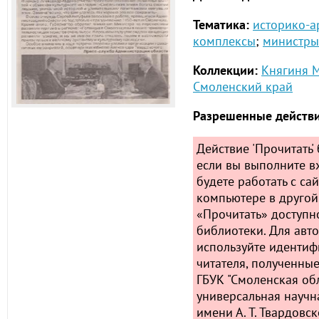
Тематика:
историко-а
комплексы
;
министры
Коллекции:
Княгиня М
Смоленский край
Разрешенные действи
Действие 'Прочитать' 
если вы выполните в
будете работать с са
компьютере в другой
«Прочитать» доступн
библиотеки. Для авт
используйте идентиф
читателя, полученные
ГБУК "Смоленская об
универсальная научн
имени А. Т. Твардовск