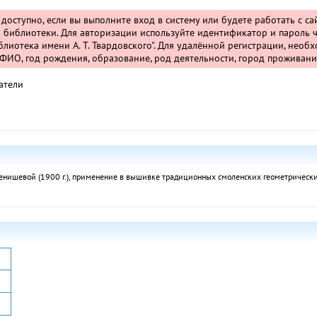
т доступно, если вы выполните вход в систему или будете работать с с
 библиотеки. Для авторизации используйте идентификатор и пароль ч
лиотека имени А. Т. Твардовского". Для удалённой регистрации, необ
ИО, год рождения, образование, род деятельности, город проживани
атели
ишевой (1900 г.), применение в вышивке традиционных смоленских геометрических м