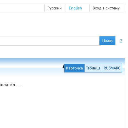
Русский
English
Вход в систему
?
Карточка
Таблица
RUSMARC
июля: ил. —