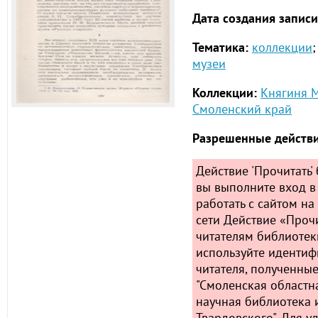
Дата создания записи
Тематика:
коллекции
;
музеи
Коллекции:
Княгиня М
Смоленский край
Разрешенные действи
Действие 'Прочитать' 
вы выполните вход в
работать с сайтом на
сети
Действие «Прочи
читателям библиотек
используйте идентиф
читателя, полученные
"Смоленская областн
научная библиотека и
Твардовского". Для у