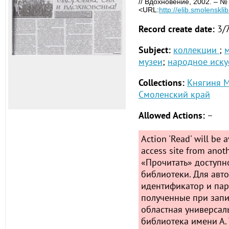
// Вдохновение, 2002. – № 
<URL:
http://elib.smolenskl
Record create date:
3/
Subject:
коллекции
;
музеи
;
народное иску
Collections:
Княгиня М
Смоленский край
Allowed Actions:
–
Action 'Read' will be a
access site from anot
«Прочитать» доступн
библиотеки. Для авт
идентификатор и пар
полученные при запи
областная универсал
библиотека имени А. 