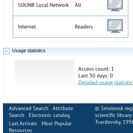
SOUNB Local Network
All
Internet
Readers
Usage statistics
Access count: 1
Last 30 days: 0
Detailed usage statistic
Advanced Search
Attribute
©
Smolensk regi
Search
Electronic сatalog
scientific librar
Tvardovsky
, 199
Last Arrivals
Most Popular
Resources