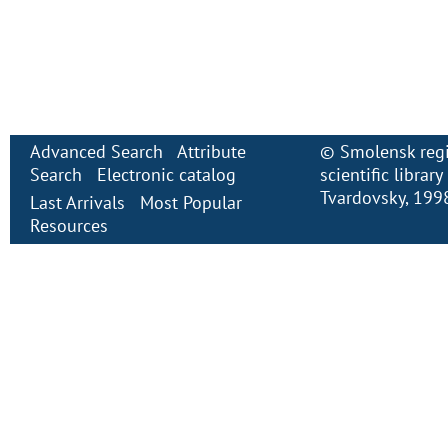
Advanced Search
Attribute
©
Smolensk regi
Search
Electronic сatalog
scientific librar
Tvardovsky
, 199
Last Arrivals
Most Popular
Resources