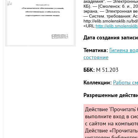
академия". — Электронные
КБ). — [Смоленск: б. и., 20
экрана. — Электронная вер
— Систем. требования: Ac
http://elib.smolensklib.ru/
<URL:
http://elib.smolenskl
Дата создания записи
Тематика:
Гигиена во
состояние
ББК:
М 51.203
Коллекции:
Работы с
Разрешенные действи
Действие 'Прочитать' 
выполните вход в сис
с сайтом на компьюте
Действие «Прочитать
читателям библиотек