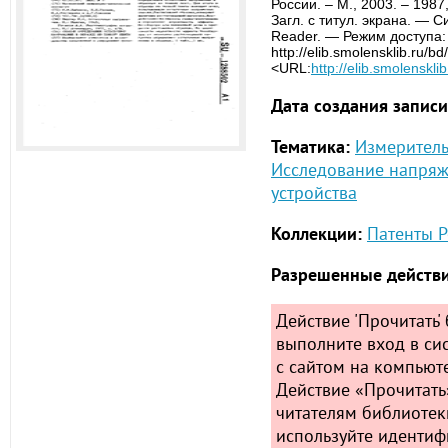
России. – М., 2003. – 198
Загл. с титул. экрана. — С
Reader. — Режим доступа:
http://elib.smolensklib.ru/
<URL:
http://elib.smolenskl
Дата создания записи
Тематика:
Измеритель
Исследование напря
устройства
Коллекции:
Патенты Р
Разрешенные действи
Действие 'Прочитать' 
выполните вход в сис
с сайтом на компьюте
Действие «Прочитать
читателям библиотек
используйте идентиф