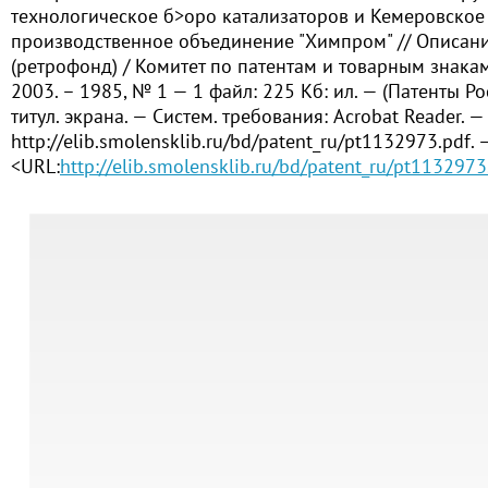
технологическое б>оро катализаторов и Кемеровское
производственное объединение "Химпром" // Описан
(ретрофонд) / Комитет по патентам и товарным знакам 
2003. – 1985, № 1 — 1 файл: 225 Кб: ил. — (Патенты Рос
титул. экрана. — Систем. требования: Acrobat Reader. 
http://elib.smolensklib.ru/bd/patent_ru/pt1132973.pdf. 
<URL:
http://elib.smolensklib.ru/bd/patent_ru/pt1132973