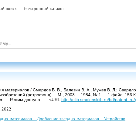
ый поиск
Электронный каталог
я материалов / Смердов В. В., Балезин В. А., Мужев В. Л.; Сверд
зобретений (ретрофонд). – М., 2003. – 1984, № 1 — 1 файл: 156 Кб
er. — Режим доступа:. — <URL:
http://elib.smolensklib.ru/bd/patent_ru
2.2022
рдых материалов — Дробление твердых материалов — Устройство