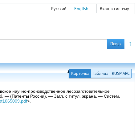
Русский
English
Вход в систему
?
Карточка
Таблица
RUSMARC
ловское научно-производственное лесозаготовительное
. — (Патенты России). — Загл. с титул. экрана. — Систем.
/pt1065009.pdf
>.