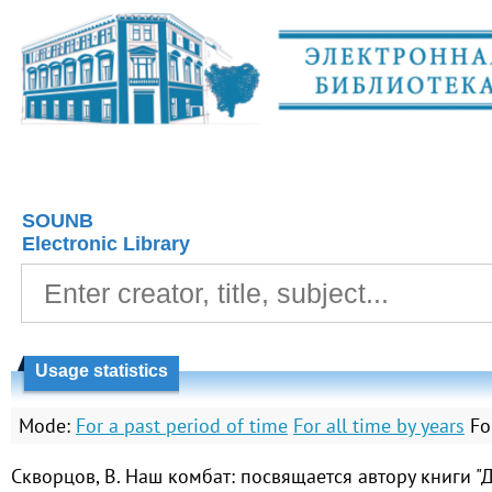
SOUNB
Electronic Library
Usage statistics
Mode:
For a past period of time
For all time by years
Fo
Скворцов, В. Наш комбат: посвящается автору книги 