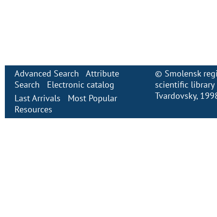
Advanced Search
Attribute
©
Smolensk regi
Search
Electronic сatalog
scientific librar
Tvardovsky
, 199
Last Arrivals
Most Popular
Resources