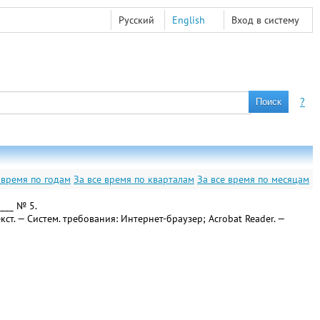
Русский
English
Вход в систему
?
 время по годам
За все время по кварталам
За все время по месяцам
___ № 5.
екст. — Систем. требования: Интернет-браузер; Acrobat Reader. —