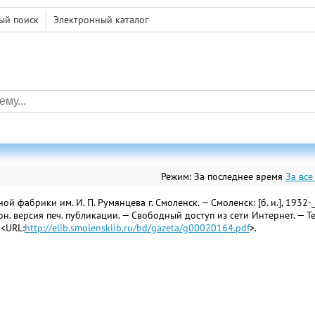
ый поиск
Электронный каталог
Режим:
За последнее время
За все
 фабрики им. И. П. Румянцева г. Смоленск. — Смоленск: [б. и.], 1932-_
ктрон. версия печ. публикации. — Свободный доступ из сети Интернет. — Т
 <URL:
http://elib.smolensklib.ru/bd/gazeta/g00020164.pdf
>.