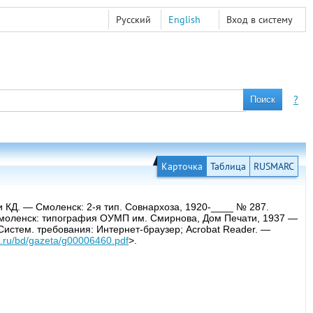
Русский
English
Вход в систему
?
Карточка
Таблица
RUSMARC
и КД. — Смоленск: 2-я тип. Совнархоза, 1920-____ № 287.
 Смоленск: типография ОУМП им. Смирнова, Дом Печати, 1937 —
 Систем. требования: Интернет-браузер; Acrobat Reader. —
ib.ru/bd/gazeta/g00006460.pdf
>.