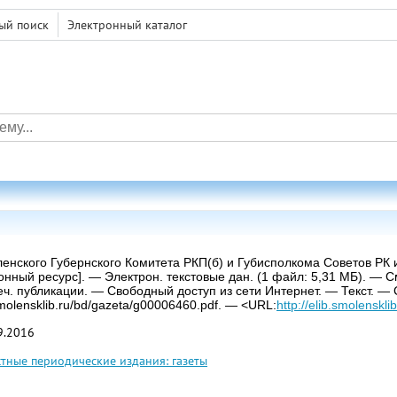
ый поиск
Электронный каталог
ленского Губернского Комитета РКП(б) и Губисполкома Советов РК 
онный ресурс]. — Электрон. текстовые дан. (1 файл: 5,31 МБ). —
еч. публикации. — Свободный доступ из сети Интернет. — Текст. —
smolensklib.ru/bd/gazeta/g00006460.pdf. — <URL:
http://elib.smolenskl
9.2016
тные периодические издания: газеты