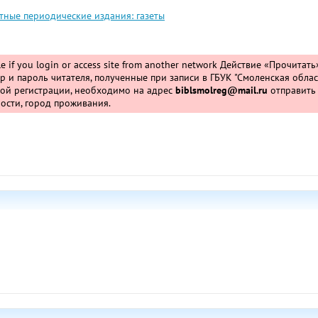
тные периодические издания: газеты
ble if you login or access site from another network
Действие «Прочитать
 и пароль читателя, полученные при записи в ГБУК "Смоленская облас
ной регистрации, необходимо на адрес
biblsmolreg@mail.ru
отправить
ости, город проживания.