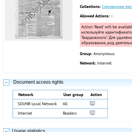
Collections:
Смоленские мес
Allowed Actions:
–
Action 'Read' will be availa
используйте идентификатор
Твардовского". Для удалён
образование, род деятельн
Group:
Anonymous
Network:
Internet
Document access rights
Network
User group
Action
SOUNB Local Network
All
Internet
Readers
Usage statistics