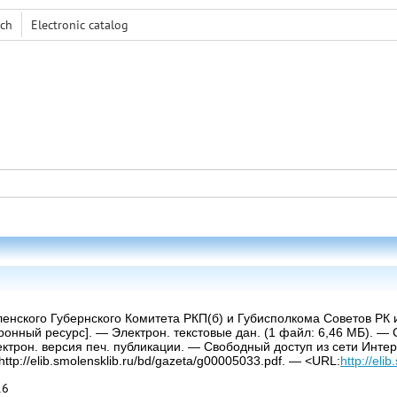
rch
Electronic сatalog
ленского Губернского Комитета РКП(б) и Губисполкома Советов РК 
ронный ресурс]. — Электрон. текстовые дан. (1 файл: 6,46 МБ). 
ктрон. версия печ. публикации. — Свободный доступ из сети Интер
tp://elib.smolensklib.ru/bd/gazeta/g00005033.pdf. — <URL:
http://eli
16