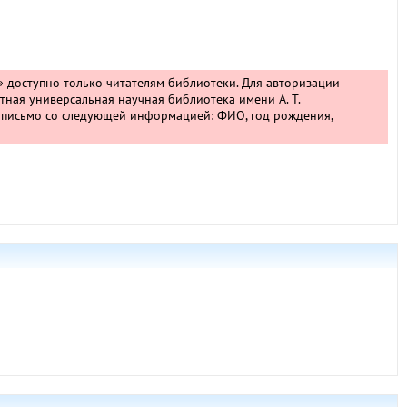
» доступно только читателям библиотеки. Для авторизации
тная универсальная научная библиотека имени А. Т.
 письмо со следующей информацией: ФИО, год рождения,