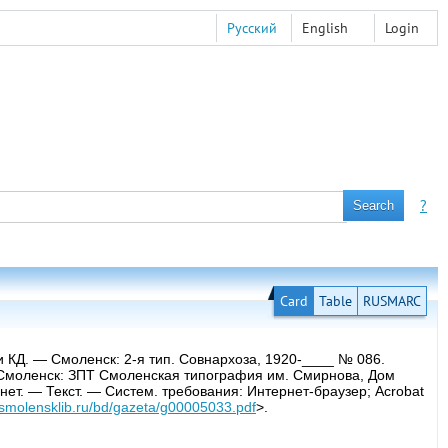
Русский
English
Login
?
Card
Table
RUSMARC
и КД. — Смоленск: 2-я тип. Совнархоза, 1920-____ № 086.
— Смоленск: ЗПТ Смоленская типография им. Смирнова, Дом
нет. — Текст. — Систем. требования: Интернет-браузер; Acrobat
b.smolensklib.ru/bd/gazeta/g00005033.pdf
>.