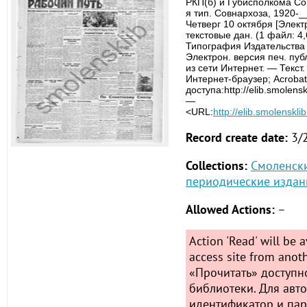
РКП(б) и Губисполкома Со
я тип. Совнархоза, 1920-
Четверг 10 октября [Элект
текстовые дан. (1 файл: 4
Типография Издательства 
Электрон. версия печ. пу
из сети Интернет. — Текст
Интернет-браузер; Acroba
доступа:http://elib.smolens
—
<URL:
http://elib.smolenskl
Record create date:
3/
Collections:
Смоленск
периодические издани
Allowed Actions:
–
Action 'Read' will be a
access site from anot
«Прочитать» доступн
библиотеки. Для авт
идентификатор и пар