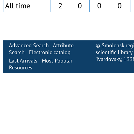
All time
2
0
0
0
Advanced Search
Attribute
©
Smolensk regi
Search
Electronic сatalog
scientific librar
Tvardovsky
, 199
Last Arrivals
Most Popular
Resources