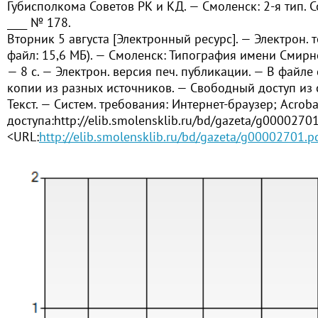
Губисполкома Советов РК и КД. — Смоленск: 2-я тип. 
____ № 178.
Вторник 5 августа [Электронный ресурс]. — Электрон. т
файл: 15,6 МБ). — Смоленск: Типография имени Смирн
— 8 с. — Электрон. версия печ. публикации. — В файле
копии из разных источников. — Свободный доступ из 
Текст. — Систем. требования: Интернет-браузер; Acrob
доступа:http://elib.smolensklib.ru/bd/gazeta/g00002701
<URL:
http://elib.smolensklib.ru/bd/gazeta/g00002701.p