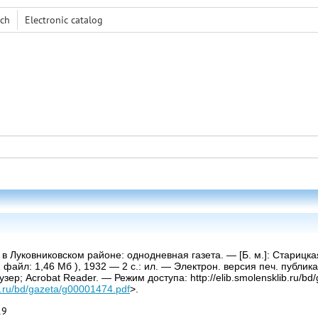
rch
Electronic сatalog
 Луковниковском районе: однодневная газета. — [Б. м.]: Старицкая
(1 файл: 1,46 Мб ), 1932 — 2 с.: ил. — Электрон. версия печ. публ
ер; Acrobat Reader. — Режим доступа: http://elib.smolensklib.ru/bd
ib.ru/bd/gazeta/g00001474.pdf
>.
19