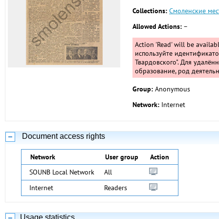
Collections:
Смоленские мес
Allowed Actions:
–
Action 'Read' will be availa
используйте идентификатор
Твардовского". Для удалён
образование, род деятельн
Group:
Anonymous
Network:
Internet
Document access rights
Network
User group
Action
SOUNB Local Network
All
Internet
Readers
Usage statistics