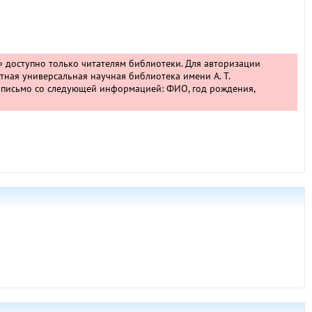
» доступно только читателям библиотеки. Для авторизации
тная универсальная научная библиотека имени А. Т.
 письмо со следующей информацией: ФИО, год рождения,