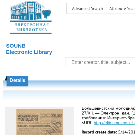
Advanced Search
Attribute Sea
SOUNB
Electronic Library
Details
Большевистский молодняк в
27/XII. — Электрон. дан. 
требования: Интернет-брауз
<URL:
http://elib.smolenskl
Record create date:
5/14/20