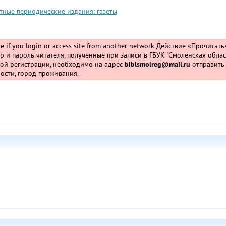
тные периодические издания: газеты
ble if you login or access site from another network
Действие «Прочитать
 и пароль читателя, полученные при записи в ГБУК "Смоленская облас
ной регистрации, необходимо на адрес
biblsmolreg@mail.ru
отправить
ости, город проживания.