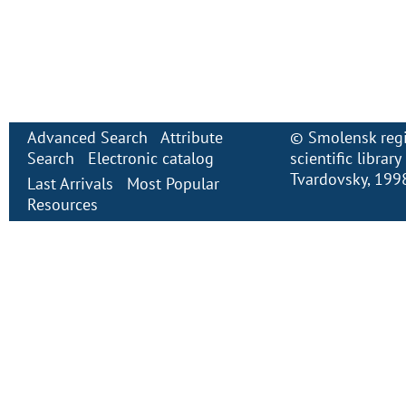
Advanced Search
Attribute
©
Smolensk regi
Search
Electronic сatalog
scientific librar
Tvardovsky
, 199
Last Arrivals
Most Popular
Resources